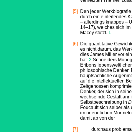
vernetzten Themen zusätz
[5]
Den jeder Werkbiografie
durch ein einleitendes Ka
– allerdings knappes – Un
14–17), welches sich im 
Macey stützt.
1
[6]
Die quantitative Gewicht
es nicht darum, das Werk
dies James Miller vor ei
hat.
2
Schneiders Monogra
Eribons lebensweltlicher
philosophische Denken F
hauptsächliche Augenmerk
auf die intellektuellen 
Zeitgenossen komprimier
Denker, der sich in sei
wechselnde Gestalt ann
Selbstbeschreibung in
D
Foucault sich selber als
im unendlichen Murmeln 
damit ab von der
[7]
durchaus problemat