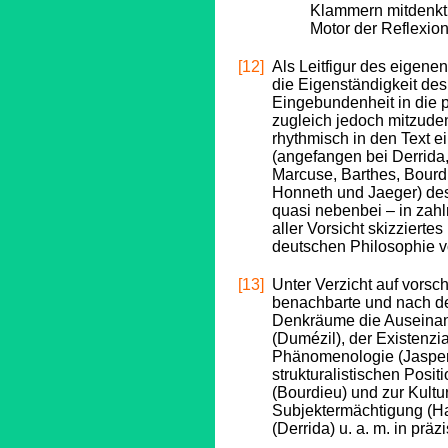
Klammern mitdenkt,
Motor der Reflexion
[12]
Als Leitfigur des eigen
die Eigenständigkeit de
Eingebundenheit in die 
zugleich jedoch mitzude
rhythmisch in den Text
(angefangen bei Derrida,
Marcuse, Barthes, Bourdi
Honneth und Jaeger) dess
quasi nebenbei – in zahl
aller Vorsicht skizzierte
deutschen Philosophie vo
[13]
Unter Verzicht auf vors
benachbarte und nach d
Denkräume die Auseinand
(Dumézil), der Existenzi
Phänomenologie (Jaspers)
strukturalistischen Posit
(Bourdieu) und zur Kultu
Subjektermächtigung (H
(Derrida) u. a. m. in prä