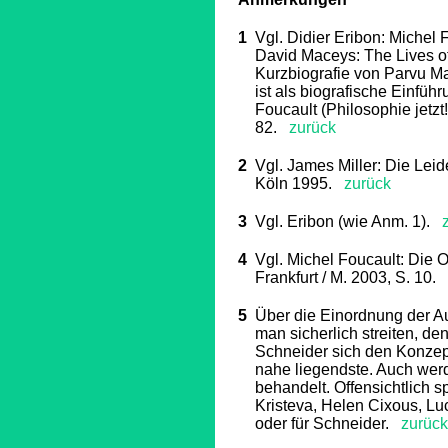
1
Vgl. Didier Eribon: Michel F
David Maceys: The Lives o
Kurzbiografie von Parvu Ma
ist als biografische Einfüh
Foucault (Philosophie jetzt!
82.
zurück
2
Vgl. James Miller: Die Leid
Köln 1995.
zurück
3
Vgl. Eribon (wie Anm. 1).
z
4
Vgl. Michel Foucault: Die O
Frankfurt / M. 2003, S. 10.
z
5
Über die Einordnung der Au
man sicherlich streiten, den
Schneider sich den Konzept
nahe liegendste. Auch we
behandelt. Offensichtlich 
Kristeva, Helen Cixous, Luc
oder für Schneider.
zurück