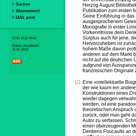
Suchen
Herzog August Bibliothek
Publikation zum ersten M
Abonnement
Seine Einführung in das 
IASL print
ausgesprochenem Gewinn
Monografie in erster Lin
Vorkenntnisse dem Denke
Surplus auch für jene, di
ISSN 1612-0442
Hervorzuheben ist zunäch
Zuletzt aktualisiert:
hohem Maße davon profit
11.07.2023
anderen auf dem Markt b
nicht auf die deutschen 
aufgrund von Aussparunge
französischen Originale z
[2]
Eine »intellektuelle Bio
der wie kaum ein andere
Konstruktionen eines Dis
wieder dagegen verwahrte
werden, ist eine parado
theoretischen Anspruch 
zurück, oder man geht d
Autor zu verfassen. Schn
einen überzeugenden Mit
Denkens Foucaults an den