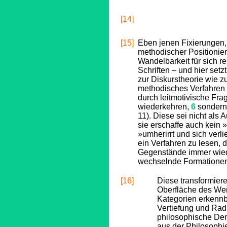
[14]
[15]
Eben jenen Fixierungen, 
methodischer Positionier
Wandelbarkeit für sich 
Schriften – und hier set
zur Diskurstheorie wie z
methodisches Verfahren 
durch leitmotivische Fr
wiederkehren,
6
sondern
11). Diese sei nicht als 
sie erschaffe auch kein 
»umherirrt und sich verlie
ein Verfahren zu lesen,
Gegenstände immer wiede
wechselnde Formationen 
[16]
Diese transformier
Oberfläche des We
Kategorien erkennba
Vertiefung und Radi
philosophische Denk
aus der Philosophi