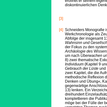
eröffnet er seinem eigen
diskontinuierlichen De
[3]
[4]
Schneiders Monografie is
Werkchronologie als Zeu
Abfolge der insgesamt 13
Wahnsinn und Gesellsch
der Fokus zu den system
Archäologie des Wissen
um nach
Überwachen un
8) zwei thematische Exk
Individuum
(Kapitel 9 un
Gebrauch der Lüste
und
zwei Kapitel, die die Au
methodische Reflexion d
Denken und Übung«, Kapi
gegenwärtige Anschlüsse
13) lenken. Ein Verzeich
dreihundert Einzelaufsä
komplettieren die Publik
möge bei der Fülle der 