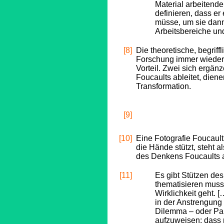
Material arbeitend
definieren, dass e
müsse, um sie dan
Arbeitsbereiche u
[8]
Die theoretische, begrif
Forschung immer wieder 
Vorteil. Zwei sich ergä
Foucaults ableitet, dien
Transformation.
[9]
[10]
Eine Fotografie Foucault
die Hände stützt, steht
des Denkens Foucaults a
[11]
Es gibt Stützen de
thematisieren mus
Wirklichkeit geht. 
in der Anstrengung 
Dilemma – oder Par
aufzuweisen: dass