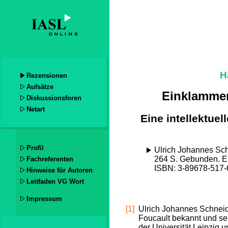
H
Rezensionen
Aufsätze
Einklammer
Diskussionsforen
Netart
Eine intellektuel
Profil
Ulrich Johannes Sch
264 S. Gebunden. E
Fachreferenten
ISBN: 3-89678-517-
Hinweise für Autoren
Leitfaden VG Wort
Impressum
[1]
Ulrich Johannes Schneide
Foucault bekannt und sei
der Universität Leipzig 