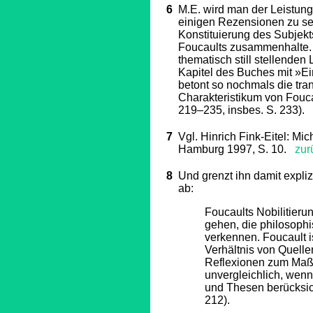
6
M.E. wird man der Leistung
einigen Rezensionen zu se
Konstituierung des Subjekt
Foucaults zusammenhalte. 
thematisch still stellenden
Kapitel des Buches mit »Ei
betont so nochmals die tr
Charakteristikum von Fouca
219–235, insbes. S. 233).
z
7
Vgl. Hinrich Fink-Eitel: Mic
Hamburg 1997, S. 10.
zur
8
Und grenzt ihn damit expliz
ab:
Foucaults Nobilitieru
gehen, die philosophi
verkennen. Foucault i
Verhältnis von Quell
Reflexionen zum Maßs
unvergleichlich, wen
und Thesen berücksich
212).