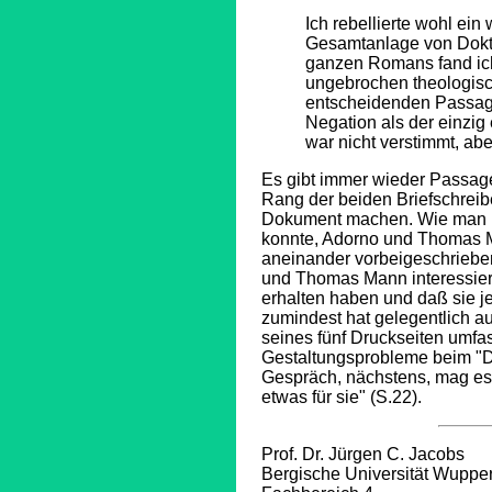
Ich rebellierte wohl ei
Gesamtanlage von Dokto
ganzen Romans fand ich 
ungebrochen theologisc
entscheidenden Passage
Negation als der einzig
war nicht verstimmt, abe
Es gibt immer wieder Passag
Rang der beiden Briefschrei
Dokument machen.
Wie man 
konnte, Adorno und Thomas M
aneinander vorbeigeschriebe
und Thomas Mann interessiert,
erhalten haben und daß sie je
zumindest hat gelegentlich a
seines fünf Druckseiten umfa
Gestaltungsprobleme beim "Do
Gespräch, nächstens, mag es v
etwas für sie" (S.22).
Prof. Dr. Jürgen C. Jacobs
Bergische Universität Wupper