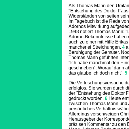
Als Thomas Mann den Umfang 
"Entstehung des Doktor Faustu
Widerständen von seiten sein
Im Tagebuch ist die Rede von
Adornos Mitwirkung aufgedec
1948 notiert Thomas Mann: "
Adorno-Bekenntnisse halten 
auch zu einer mit Hilfe Erika
mancherlei Streichungen,
4
ab
Beruhigung der Gemüter. Noch 
Thomas Mann geführten Inter
"Ich habe manchmal den Eindr
geschrieben".
Worauf dann a
das glaube ich doch nicht".
5
Die Vertuschungsversuche d
erfolglos.
Sie wurden durch d
der "Entstehung des Doktor F
gedruckt worden.
6
Heute ermö
zwischen Thomas Mann und Ad
persönliches Verhältnis währ
Allerdings verschweigen Chr
Herausgeber der Korresponde
präzisen Kommentar zu den B