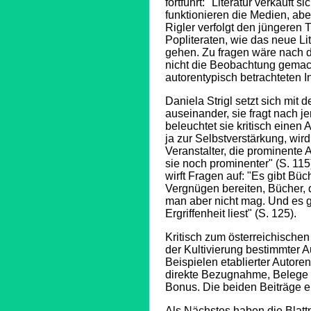
fortführt: "Literatur verkauft
funktionieren die Medien, aber
Rigler verfolgt den jüngeren 
Popliteraten, wie das neue L
gehen. Zu fragen wäre nach 
nicht die Beobachtung gemac
autorentypisch betrachteten In
Daniela Strigl setzt sich mi
auseinander, sie fragt nach j
beleuchtet sie kritisch einen
ja zur Selbstverstärkung, wir
Veranstalter, die prominente 
sie noch prominenter" (S. 115)
wirft Fragen auf: "Es gibt Büc
Vergnügen bereiten, Bücher,
man aber nicht mag. Und es gi
Ergriffenheit liest" (S. 125).
Kritisch zum österreichischen 
der Kultivierung bestimmter 
Beispielen etablierter Autore
direkte Bezugnahme, Belege 
Bonus. Die beiden Beiträge e
Als Nächstes haben die Blattm