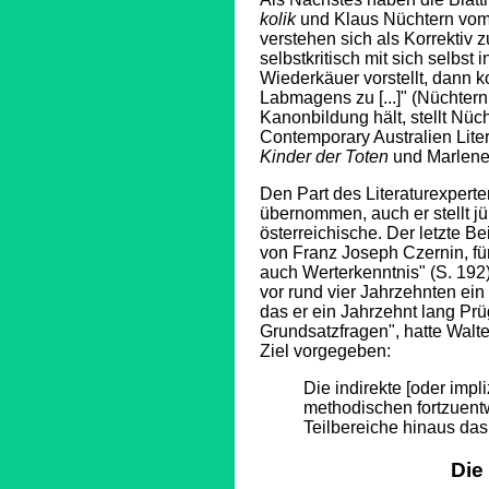
kolik
und Klaus Nüchtern vo
verstehen sich als Korrektiv
selbstkritisch mit sich selbst
Wiederkäuer vorstellt, dann k
Labmagens zu [...]" (Nüchtern
Kanonbildung hält, stellt Nüc
Contemporary Australien Liter
Kinder der Toten
und Marlene 
Den Part des Literaturexper
übernommen, auch er stellt jü
österreichische. Der letzte 
von Franz Joseph Czernin, für
auch Werterkenntnis" (S. 192)
vor rund vier Jahrzehnten ein
das er ein Jahrzehnt lang Pr
Grundsatzfragen", hatte Walte
Ziel vorgegeben:
Die indirekte [oder impl
methodischen fortzuentwi
Teilbereiche hinaus das G
Die