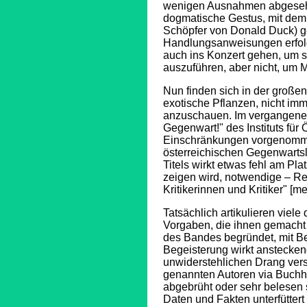
wenigen Ausnahmen abgesehe
dogmatische Gestus, mit dem
Schöpfer von Donald Duck) ges
Handlungsanweisungen erfolgr
auch ins Konzert gehen, um 
auszuführen, aber nicht, um 
Nun finden sich in der große
exotische Pflanzen, nicht im
anzuschauen. Im vergangenen F
Gegenwart!" des Instituts für
Einschränkungen vorgenommen
österreichischen Gegenwartsl
Titels wirkt etwas fehl am Platz
zeigen wird, notwendige – Rel
Kritikerinnen und Kritiker" [
Tatsächlich artikulieren viele
Vorgaben, die ihnen gemacht
des Bandes begründet, mit Beg
Begeisterung wirkt anstecken
unwiderstehlichen Drang vers
genannten Autoren via Buchh
abgebrüht oder sehr belesen 
Daten und Fakten unterfüttert