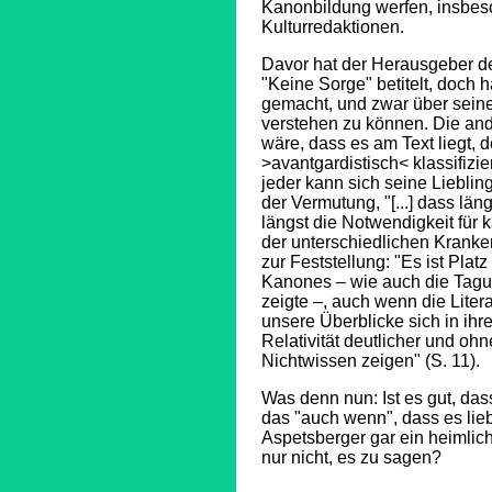
Kanonbildung werfen, insbes
Kulturredaktionen.
Davor hat der Herausgeber de
"Keine Sorge" betitelt, doch 
gemacht, und zwar über seine 
verstehen zu können. Die and
wäre, dass es am Text liegt, d
>avantgardistisch< klassifizi
jeder kann sich seine Liebli
der Vermutung, "[...] dass lä
längst die Notwendigkeit für
der unterschiedlichen Kranke
zur Feststellung: "Es ist Pl
Kanones – wie auch die Tagu
zeigte –, auch wenn die Lite
unsere Überblicke sich in ihre
Relativität deutlicher und ohn
Nichtwissen zeigen" (S. 11).
Was denn nun: Ist es gut, das
das "auch wenn", dass es lie
Aspetsberger gar ein heimlich
nur nicht, es zu sagen?