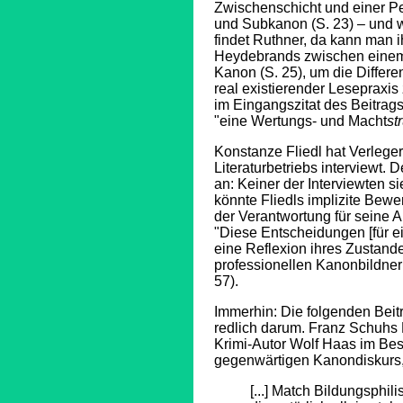
Zwischenschicht und einer P
und Subkanon (S. 23) – und w
findet Ruthner, da kann man 
Heydebrands zwischen einem 
Kanon (S. 25), um die Differ
real existierender Lesepraxis
im Eingangszitat des Beitra
"eine Wertungs- und Macht
st
Konstanze Fliedl hat Verlege
Literaturbetriebs interviewt. D
an: Keiner der Interviewten si
könnte Fliedls implizite Bewe
der Verantwortung für seine Ar
"Diese Entscheidungen [für e
eine Reflexion ihres Zustan
professionellen Kanonbildner
57).
Immerhin: Die folgenden Beit
redlich darum. Franz Schuhs
Krimi-Autor Wolf Haas im Bes
gegenwärtigen Kanondiskurs, w
[...] Match Bildungsphil