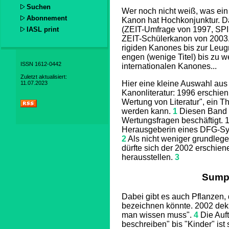
Suchen
Wer noch nicht weiß, was ein 
Abonnement
Kanon hat Hochkonjunktur. Da
(ZEIT-Umfrage von 1997, SP
IASL print
ZEIT-Schülerkanon von 2003..
rigiden Kanones bis zur Leug
engen (wenige Titel) bis zu 
ISSN 1612-0442
internationalen Kanones...
Zuletzt aktualisiert:
Hier eine kleine Auswahl aus
11.07.2023
Kanonliteratur: 1996 erschie
Wertung von Literatur", ein T
werden kann.
1
Diesen Band s
Wertungsfragen beschäftigt.
1
Herausgeberin eines DFG-Sym
2
Als nicht weniger grundlege
dürfte sich der 2002 erschien
herausstellen.
3
Sumpf
Dabei gibt es auch Pflanzen,
bezeichnen könnte. 2002 dekre
man wissen muss".
4
Die Auf
beschreiben" bis "Kinder" ist s