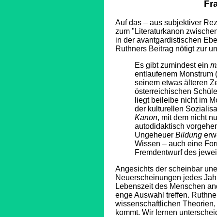
Fr
Auf das – aus subjektiver Rez
zum "Literaturkanon zwischen
in der avantgardistischen E
Ruthners Beitrag nötigt zur
Es gibt zumindest ein
mi
entlaufenem Monstrum 
seinem etwas älteren 
österreichischen Schüle
liegt beileibe nicht im
der kulturellen Soziali
Kanon
, mit dem nicht 
autodidaktisch vorgehe
Ungeheuer
Bildung
erwo
Wissen – auch eine Fo
Fremdentwurf des jeweil
Angesichts der scheinbar une
Neuerscheinungen jedes Jahr
Lebenszeit des Menschen and
enge Auswahl treffen. Ruthne
wissenschaftlichen Theorien,
kommt. Wir lernen unterschei