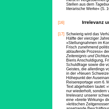
Stellen aus dem
Tagebu
literarische Werke« (S. 1
Irrelevanz 
[16]
[17]
Schwierig wird das Verhä
Hälfte der vierziger Jah
»Stellungnahmen im Kont
Frisch zunehmend politis
ablaufende Prozess« deu
Zeitereignis und Dichtun
Bieris Anschuldigung, F
Schuldfrage sowie die v
Geistes, die allerdings 
in der »Neuen Schweizer
Höhepunkt der Auseinand
Reisereportage vom 6. M
Text abgehoben lautet: »E
nur wiederholt, sondern 
Irrelevanz unserer schwe
eine »breite Wirkung« die
»kritischen Zeitgenossen
ansetzende Beschäftigun