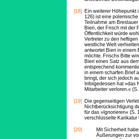
[18]
Ein weiterer Höhepunkt 
126) ist eine polemisch
Teilnahme am Breslauer
Bieri, der Frisch mit der
Öffentlichkeit würde woh
Vertreter zu den heftige
westliche Welt verhielte
antwortet Bieri in einem
möchte. Frischs Bitte wi
Bieri einen Satz aus dem 
entsprechend kommentiert
in einem scharfen Brief
bringt, der sich jedoch au
Infolgedessen hat »das 
Mitarbeiter verloren.« (S
[19]
Die gegenseitigen Verlet
Nichtberücksichtigung d
für das »Ignorieren« (S.
verschlüsselte Karikatu
[20]
Mit Sicherheit habe
Äußerungen zur vor