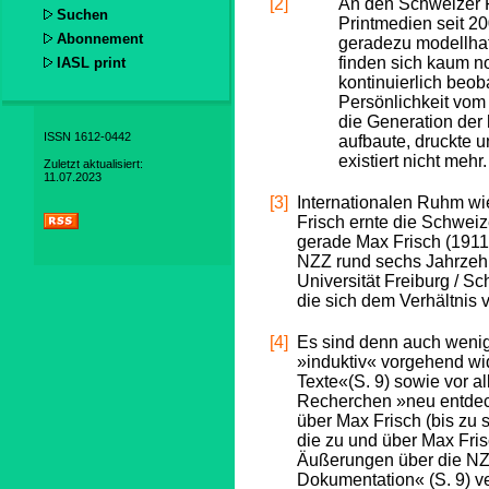
[2]
An den Schweizer Fe
Suchen
Printmedien seit 20
Abonnement
geradezu modellhaft
finden sich kaum no
IASL print
kontinuierlich beob
Persönlichkeit vom
die Generation der 
ISSN 1612-0442
aufbaute, druckte 
existiert nicht mehr
Zuletzt aktualisiert:
11.07.2023
[3]
Internationalen Ruhm wi
Frisch ernte die Schweize
gerade Max Frisch (1911–
NZZ rund sechs Jahrzehnt
Universität Freiburg / S
die sich dem Verhältnis
[4]
Es sind denn auch wenig
»induktiv« vorgehend wi
Texte«(S. 9) sowie vor a
Recherchen »neu entdeck
über Max Frisch (bis zu 
die zu und über Max Fris
Äußerungen über die NZZ
Dokumentation« (S. 9) v