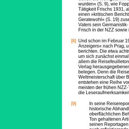
wurden« (S. 9), wie Fopp
Tätigkeit Frischs 1931, 
einen »kritischen Berich
Geratewohl« (S. 19) zus
Vaters sein Germanistik-
Frisch in der NZZ sowie i
[8]
Und schon im Februar 19
Anzeigers« nach Prag, u
berichten. Die etwa acht
um sich zunächst einmal 
allem die Reisefeuillet
Verlag herausgegebenen 
belegen. Denn die Reise
Weltmeisterschaft über B
entstehen eine Reihe vo
meisten der frühen NZZ-
die Leseraufmerksamkei
[9]
In seine Reiserepor
historische Abhandl
oberflächlichen Be
Ton gehaltenen Artik
seinen Reportagen i