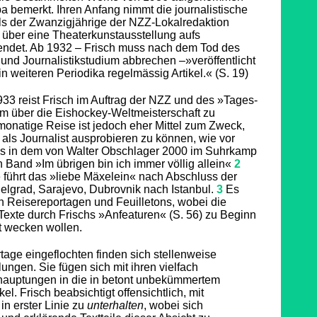
a bemerkt. Ihren Anfang nimmt die journalistische
als der Zwanzigjährige der NZZ-Lokalredaktion
t über eine Theaterkunstausstellung aufs
endet. Ab 1932 – Frisch muss nach dem Tod des
 und Journalistikstudium abbrechen –»veröffentlicht
n weiteren Periodika regelmässig Artikel.« (S. 19)
33 reist Frisch im Auftrag der NZZ und des »Tages-
m über die Eishockey-Weltmeisterschaft zu
monatige Reise ist jedoch eher Mittel zum Zweck,
als Journalist ausprobieren zu können, wie vor
ons in dem von Walter Obschlager 2000 im Suhrkamp
Band »Im übrigen bin ich immer völlig allein«
2
 führt das »liebe Mäxelein« nach Abschluss der
elgrad, Sarajevo, Dubrovnik nach Istanbul.
3
Es
n Reisereportagen und Feuilletons, wobei die
Texte durch Frischs »Anfeaturen« (S. 56) zu Beginn
t wecken wollen.
tage eingeflochten finden sich stellenweise
ungen. Sie fügen sich mit ihren vielfach
hauptungen in die in betont unbekümmertem
el. Frisch beabsichtigt offensichtlich, mit
n erster Linie zu
unterhalten
, wobei sich