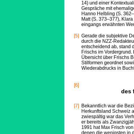
14) und einer Kontextual
Gespräche mit ehemalige
Hanno Helbling (S. 362–
Matt (S. 373–377), Klara
eingangs erwähnten Wer
[5]
Gerade die subjektive D
durch die NZZ-Redakteur
entscheidend ab, stand 
Frischs im Vordergrund. Hi
Übersicht über Frischs B
Stilformen geordnet sow
Wiederabdrucks in Buch
[6]
des 
[7]
Bekanntlich war die Be
Herkunftsland Schweiz a
zwiespältig war das Verh
er bereits als Zwanzigjäh
1991 hat Max Frisch von 
denen die wenigsten in