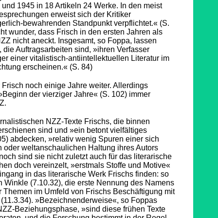
und 1945 in 18 Artikeln 24 Werke. In den meist
besprechungen erweist sich der Kritiker
erlich-bewahrenden Standpunkt verpflichtet.« (S.
cht wunder, dass Frisch in den ersten Jahren als
 NZZ nicht aneckt. Insgesamt, so Foppa, lassen
ie Auftragsarbeiten sind, »ihren Verfasser
 einer vitalistisch-antiintellektuellen Literatur im
htung erscheinen.« (S. 84)
r Frisch noch einige Jahre weiter. Allerdings
 »Beginn der vierziger Jahre« (S. 102) immer
Z.
rnalistischen NZZ-Texte Frischs, die binnen
rschienen sind und »ein betont vielfältiges
) abdecken, »relativ wenig Spuren einer sich
n oder weltanschaulichen Haltung ihres Autors
ch sind sie nicht zuletzt auch für das literarische
hen doch vereinzelt, »erstmals Stoffe und Motive«
Eingang in das literarische Werk Frischs finden: so
 Winkle (7.10.32), die erste Nennung des Namens
er Themen im Umfeld von Frischs Beschäftigung mit
ik (11.3.34). »Bezeichnenderweise«, so Foppas
NZZ-Beziehungsphase, »sind diese frühen Texte
eraten, und die Forschung bestimmt in der Regel