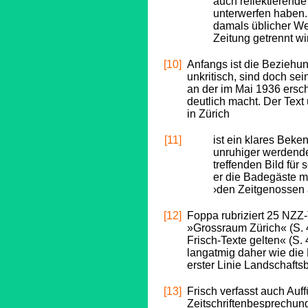
auch reflektierende
unterwerfen haben. D
damals üblicher Wei
Zeitung getrennt wir
[10]
Anfangs ist die Beziehu
unkritisch, sind doch se
an der im Mai 1936 ersc
deutlich macht. Der Tex
in Zürich
[11]
ist ein klares Beke
unruhiger werdenden
treffenden Bild für
er die Badegäste m
›den Zeitgenossen ab
[12]
Foppa rubriziert 25 NZZ
»Grossraum Zürich« (S. 
Frisch-Texte gelten« (S.
langatmig daher wie die
erster Linie Landschafts
[13]
Frisch verfasst auch Auf
Zeitschriftenbesprechun