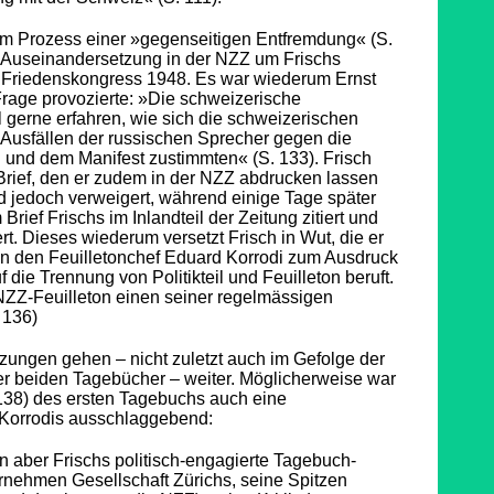
im Prozess einer »gegenseitigen Entfremdung« (S.
e Auseinandersetzung in der NZZ um Frischs
 Friedenskongress 1948. Es war wiederum Ernst
 Frage provozierte: »Die schweizerische
l gerne erfahren, wie sich die schweizerischen
n Ausfällen der russischen Sprecher gegen die
n und dem Manifest zustimmten« (S. 133). Frisch
 Brief, den er zudem in der NZZ abdrucken lassen
rd jedoch verweigert, während einige Tage später
Brief Frischs im Inlandteil der Zeitung zitiert und
. Dieses wiederum versetzt Frisch in Wut, die er
 an den Feuilletonchef Eduard Korrodi zum Ausdruck
f die Trennung von Politikteil und Feuilleton beruft.
NZZ-Feuilleton einen seiner regelmässigen
. 136)
zungen gehen – nicht zuletzt auch im Gefolge der
er beiden Tagebücher – weiter. Möglicherweise war
 138) des ersten Tagebuchs auch eine
r Korrodis ausschlaggebend:
n aber Frischs politisch-engagierte Tagebuch-
nehmen Gesellschaft Zürichs, seine Spitzen