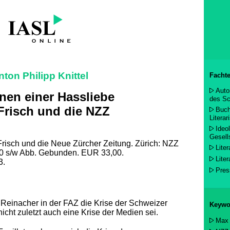
nton Philipp Knittel
Fachte
Auto
onen einer Hassliebe
des Sch
Frisch und die NZZ
Buch
Litera
Ideo
Gesell
risch und die Neue Zürcher Zeitung. Zürich: NZZ
Lite
20 s/w Abb. Gebunden. EUR 33,00.
Lite
3.
Pres
 Reinacher in der FAZ die Krise der Schweizer
Keywo
nicht zuletzt auch eine Krise der Medien sei.
Max 