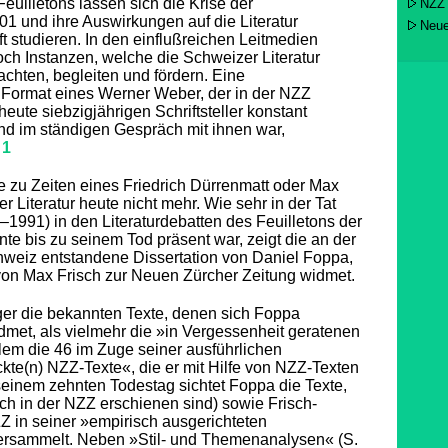
uilletons lassen sich die Krise der
NZZ
01 und ihre Auswirkungen auf die Literatur
Neue
 studieren. In den einflußreichen Leitmedien
ch Instanzen, welche die Schweizer Literatur
achten, begleiten und fördern. Eine
 Format eines Werner Weber, der in der NZZ
heute siebzigjährigen Schriftsteller konstant
und im ständigen Gespräch mit ihnen war,
.
1
e zu Zeiten eines Friedrich Dürrenmatt oder Max
r Literatur heute nicht mehr. Wie sehr in der Tat
1991) in den Literaturdebatten des Feuilletons der
e bis zu seinem Tod präsent war, zeigt die an der
chweiz entstandene Dissertation von Daniel Foppa,
 von Max Frisch zur Neuen Zürcher Zeitung widmet.
er die bekannten Texte, denen sich Foppa
dmet, als vielmehr die »in Vergessenheit geratenen
llem die 46 im Zuge seiner ausführlichen
te(n) NZZ-Texte«, die er mit Hilfe von NZZ-Texten
seinem zehnten Todestag sichtet Foppa die Texte,
ch in der NZZ erschienen sind) sowie Frisch-
 in seiner »empirisch ausgerichteten
ersammelt. Neben »Stil- und Themenanalysen« (S.