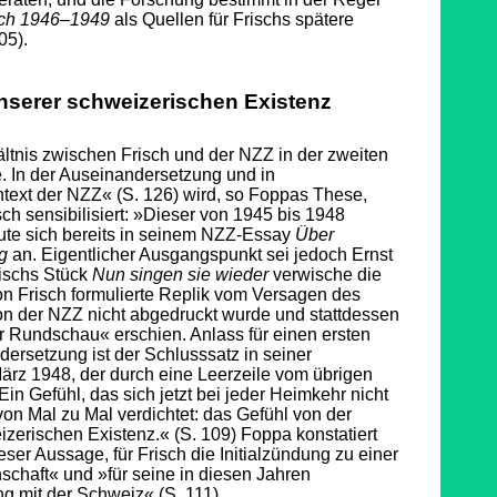
ch 1946–1949
als Quellen für Frischs spätere
05).
unserer schweizerischen Existenz
ltnis zwischen Frisch und der NZZ in der zweiten
re. In der Auseinandersetzung und in
ext der NZZ« (S. 126) wird, so Foppas These,
ch sensibilisiert: »Dieser von 1945 bis 1948
te sich bereits in seinem NZZ-Essay
Über
g
an. Eigentlicher Ausgangspunkt sei jedoch Ernst
rischs Stück
Nun singen sie wieder
verwische die
on Frisch formulierte Replik vom Versagen des
von der NZZ nicht abgedruckt wurde und stattdessen
 Rundschau« erschien. Anlass für einen ersten
ersetzung ist der Schlusssatz in seiner
ärz 1948, der durch eine Leerzeile vom übrigen
in Gefühl, das sich jetzt bei jeder Heimkehr nicht
von Mal zu Mal verdichtet: das Gefühl von der
izerischen Existenz.« (S. 109) Foppa konstatiert
ser Aussage, für Frisch die Initialzündung zu einer
schaft« und »für seine in diesen Jahren
g mit der Schweiz« (S. 111).