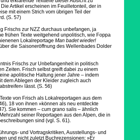
 und erklärende Textteile dieser Absicht zu
ie Artikel erscheinen im Feuilletonteil, der in
se mit einem Strich vom übrigen Teil der
d. (S. 57)
ng Frischs zur NZZ durchaus unbefangen, ja
ine frühen Texte weitgehend unpolitisch, wie Foppa
hienenen Lokalreportage
Man badet wieder!
t über die Saisoneröffnung des Wellenbades Dolder
nntnis Frischs zur Unbefangenheit in politisch
 Zeiten. Frisch selbst greift dabei zu einem
 seine apolitische Haltung jener Jahre – indem
it dem Ablegen der Kleider zugleich auch
streifen‹ lässt. (S. 56)
-Texte von Frisch als Lokalreportagen aus dem
46), 18 von ihnen »können als neu entdeckte
 47). Sie kommen – cum grano salis – ähnlich
 Mehrzahl seiner Reportagen aus den Alpen, die in
beschreibungen sind (vgl. S. 61).
führungs- und Vortragskritiken, Ausstellungs- und
gen und nicht zuletzt Buchrezensionen: »Er