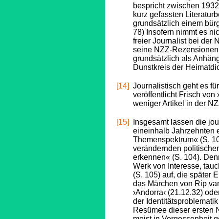
bespricht zwischen 1932 
kurz gefassten Literatur
grundsätzlich einem bürg
78) Insofern nimmt es ni
freier Journalist bei der
seine NZZ-Rezensionen, d
grundsätzlich als Anhänger
Dunstkreis der Heimatdic
[14]
Journalistisch geht es fü
veröffentlicht Frisch von
weniger Artikel in der NZ
[15]
Insgesamt lassen die jou
eineinhalb Jahrzehnten e
Themenspektrum« (S. 105
verändernden politische
erkennen« (S. 104). Denno
Werk von Interesse, tauc
(S. 105) auf, die später 
das Märchen von Rip van
›Andorra‹ (21.12.32) od
der Identitätsproblemat
Resümee dieser ersten 
meist in Vergessenheit g