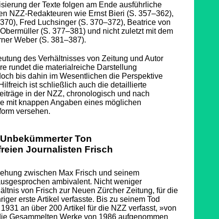
isierung der Texte folgen am Ende ausführliche
n NZZ-Redakteuren wie Ernst Bieri (S. 357–362),
370), Fred Luchsinger (S. 370–372), Beatrice von
 Obermüller (S. 377–381) und nicht zuletzt mit dem
ner Weber (S. 381–387).
eutung des Verhältnisses von Zeitung und Autor
e rundet die materialreiche Darstellung
doch bis dahin im Wesentlichen die Perspektive
lfreich ist schließlich auch die detaillierte
eiträge in der NZZ, chronologisch und nach
ie mit knappen Angaben eines möglichen
form versehen.
Unbekümmerter Ton
freien Journalisten Frisch
ziehung zwischen Max Frisch und seinem
usgesprochen ambivalent. Nicht weniger
ältnis von Frisch zur Neuen Zürcher Zeitung, für die
riger erste Artikel verfasste. Bis zu seinem Tod
1931 an über 200 Artikel für die NZZ verfasst, »von
 die Gesammelten Werke von 1986 aufgenommen