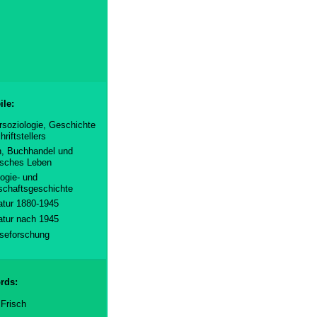
ile:
rsoziologie, Geschichte
riftstellers
, Buchhandel und
risches Leben
logie- und
schaftsgeschichte
ratur 1880-1945
ratur nach 1945
seforschung
rds:
Frisch